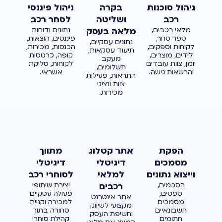
ניהול סוכנות
בקרה
ניהול פיננסי
רכב
ושליטה
לסחר רכב
מלאי רכבים,
נתונים ודוחות
מלאה בעסק
ספר סחר,
פיננסים, הוצאות,
נתונים עסקיים,
לקוחות וספקים,
הכנסות, מכירות,
תיעוד עסקאות,
לידים, מוצרים,
קופה, כרטסות
מעקב
יומן, צוות עובדים
לקוחות, סליקת
תשלומים,
והרשאות גישה.
אשראי.
התראות, פעילות
צוות ונציגי
מכירות.
הפקת
אתר קטלוג
מתווך
מסמכים
דיגיטלי
דיגיטלי
וייצוא נתונים
למלאי
לסוחרי רכב
הסכמים,
יצירת שיתופי
רכבים
טפסים,
פעולה עסקיים
אתר אינטרנט
מסמכים
למכירה וקניית
מקצועי לשיווק
חשבונאיים
סחורה בתוך
וחשיפת העסק
חתומים
קהילת סוחרי