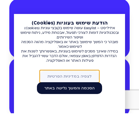
הודעת שימוש בעוגיות (Cookies)
בזכות הותק והניסיון
איזיליסט – Easylist עושה שימוש בקובצי עוגיות (Cookies)
ובטכנולוגיות דומות לצורכי תפעול, אבטחת מידע, ניתוח שימוש
EasyList הושקה בשנת 2015 ומספקת למאות
ושיפור השירותים.
מגרשים וסוכנויות רכב ברחבי הארץ פלטפורמת
מובהר כי המשך שימושך באתר או באפליקציה מהווה הסכמה
ניהול עסק מקצועית ויציבה.
לשימוש כאמור.
במידה שאינך מסכים לשימוש בעוגיות, באפשרותך לשנות את
הגדרות הדפדפן באופן עצמאי, אולם הדבר עשוי להגביל את
פעילות האתר או האפליקציה.
לצפיה במדיניות הפרטיות
חיסיון מידע וסודיות מוחלטת
הסכמה והמשך גלישה באתר
EasyList שומרת על מידע שלכם חסוי ומתחייבת
לא
לסחור,
לא
לשתף
ולא
להעביר מידע ונתונים
לצד שלישי ולאף גורם אחר.